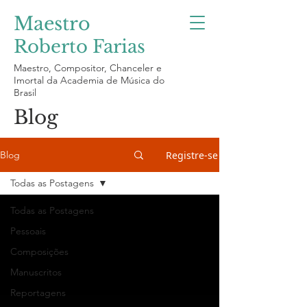
Maestro
Roberto Farias
Maestro, Compositor, Chanceler e
Imortal da Academia de Música do
Brasil
Blog
Registre-se
Blog
Todas as Postagens
Todas as Postagens
Pessoais
Composições
Manuscritos
Reportagens