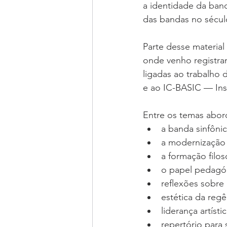
a identidade da ban
das bandas no sécul
Parte desse materia
onde venho registran
ligadas ao trabalho
e ao IC-BASIC — Inst
Entre os temas abor
a banda sinfôni
a modernização 
a formação filos
o papel pedagóg
reflexões sobre 
estética da regê
liderança artístic
repertório para