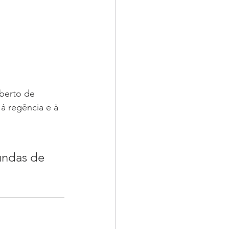
berto de 
à regência e à 
undas de 