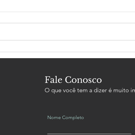
Diploma Mérito Artístico
Dipl
Maestro Eleazar ao
Maes
notável Maestro Jamil
Carv
Maluf
Mon
Fale Conosco
O que você tem a dizer é muito i
Nome Completo