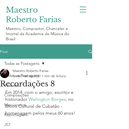
Maestro
Roberto Farias
Maestro, Compositor, Chanceler e
Imortal da Academia de Música do
Brasil
Post
Todas as Postagens
Maestro Roberto Farias
Todas as Postagens
16 de mar. de 2021
1 min de leitura
Recordações 8
Pessoais
Em 2014, com o amigo, escritor e 
Composições
historiador 
Welington Borges
, no 
Manuscritos
Bloco Cultural de Cubatão - 
homenagem pelos meus 60 anos!
Reportagens
JCI