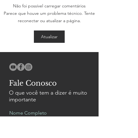
Sinfonia N3 S
Não foi possível carregar comentários
Gravação do CD
Parece que houve um problema técnico. Tente
Consagrado
reconectar ou atualizar a página.
Atualizar
Fale Conosco
O que você tem a dizer é muito
importante
Nome Completo
Email