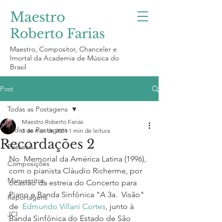
Maestro
Roberto Farias
Maestro, Compositor, Chanceler e
Imortal da Academia de Música do
Brasil
Post
Todas as Postagens
Maestro Roberto Farias
Todas as Postagens
3 de mar. de 2021
1 min de leitura
Recordações 2
Pessoais
No  Memorial da América Latina (1996), 
Composições
com o pianista Cláudio Richerme, por  
Manuscritos
ocasião da estreia do Concerto para 
Piano e Banda Sinfônica "A 3a.  Visão" 
Reportagens
de  
Edmundo Villani Cortes
, junto à 
JCI
Banda Sinfônica do Estado de São 