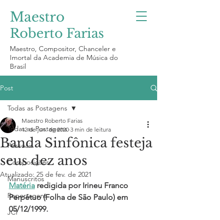
Maestro
Roberto Farias
Maestro, Compositor, Chanceler e
Imortal da Academia de Música do
Brasil
Post
Todas as Postagens
Maestro Roberto Farias
Todas as Postagens
12 de jun. de 2020
3 min de leitura
Banda Sinfônica festeja
Pessoais
seus dez anos
Composições
Atualizado:
25 de fev. de 2021
Manuscritos
Matéria
redigida
 por Irineu Franco 
Reportagens
Perpétuo (Folha de São Paulo) em 
05/12/1999.
JCI