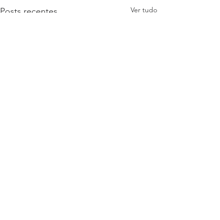
Ver tudo
Posts recentes
Retomada dos
trabalhos dos grupos
artísticos de Cubatão
De Vereador Rodrigo
Comentários